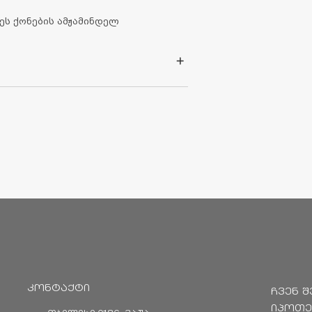
ეს ქონების ამჟამინდელ
დის
მეთოდი (საბანკო გადარიცხვა)
არებლისათვის
შესაძლებელია
ბანკში
ნაღდი ან
ახლის
“ (
ს
.
კ
204545974)
შემდეგ
საბანკო
ე
- GE36BG0000000305665301
62TB7538936050100003
S0000000002336401
კონტაქტი
ჩვენ შ
იპოთე