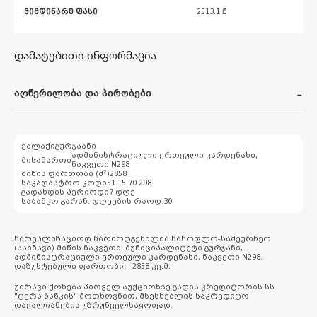
მიმდინარე ფასი
2513.1
₾
დამატებითი ინფორმაცია
აღწერილობა და პირობები
ქალაქი
გურჯაანი
ადმინისტრაციული ერთეული კარდენახი,
მისამართი
ნაკვეთი N298
2
მიწის ფართობი (მ
)
2858
საკადასტრო კოდი
51.15.70.298
გადახდის პერიოდი
7 დღე
საბანკო გარან. დღეების რაოდ.
30
სარეალიზაციოდ წარმოდგენილია სასოფლო-სამეურნეო
(სახნავი) მიწის ნაკვეთი, მუნიციპალიტეტი გურჯანი,
ადმინისტრაციული ერთეული კარდენახი, ნაკვეთი N298.
დაზუსტებული ფართობი: 2858 კვ.მ.
უძრავი ქონება პირველ აუქციონზე გადის კრედიტორის სს
"ტერა ბანკის" მოთხოვნით, მსესხებლის საკრედიტო
დავალიანების უზრუნველსაყოფად.